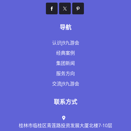
目，与国际组织共同开展疫苗研发及疾病预防工作，为公
共卫生贡献力量。
导航
认识j9九游会
经典案例
集团新闻
服务方向
交流j9九游会
联系方式
桂林市临桂区青莲路投资发展大厦北楼7-10层